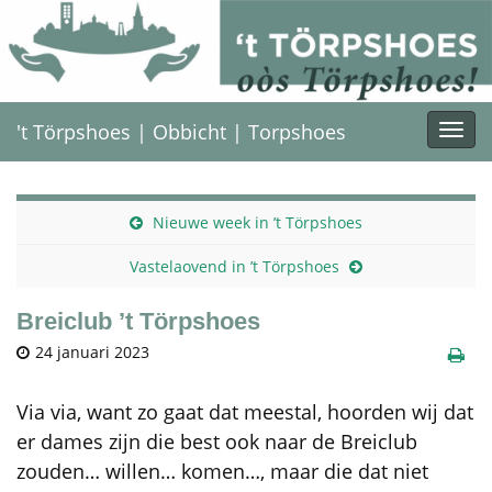
't Törpshoes | Obbicht | Torpshoes
Togg
navi
Nieuwe week in ’t Törpshoes
Vastelaovend in ’t Törpshoes
Breiclub ’t Törpshoes
24 januari 2023
Via via, want zo gaat dat meestal, hoorden wij dat
er dames zijn die best ook naar de Breiclub
zouden… willen… komen…, maar die dat niet