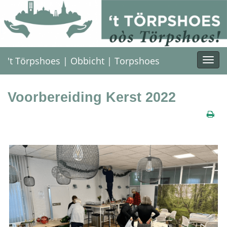
't Törpshoes | Obbicht | Torpshoes
Togg
navi
Voorbereiding Kerst 2022