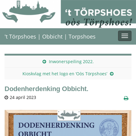
't Törpshoes | Obbicht | Torpshoes
Togg
navi
Inwonerspeiling 2022.
Kioskvlag met het logo en ‘Oòs Törpshoes’
Dodenherdenking Obbicht.
24 april 2023