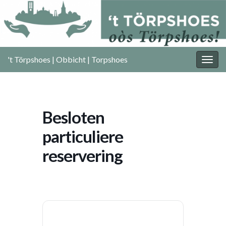
't Törpshoes | Obbicht | Torpshoes
Togg
navig
Besloten
particuliere
reservering