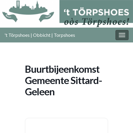
't Törpshoes | Obbicht | Torpshoes
Togg
navig
Buurtbijeenkomst
Gemeente Sittard-
Geleen