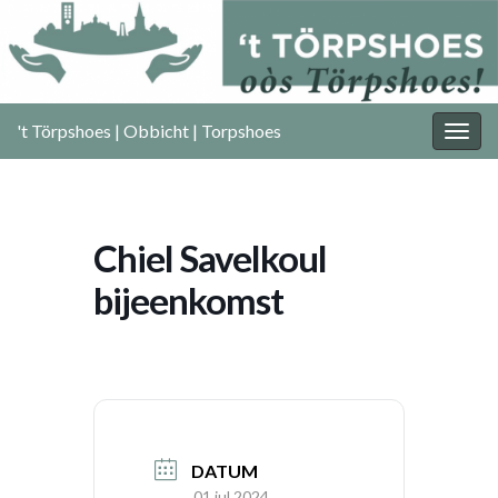
't Törpshoes | Obbicht | Torpshoes
Togg
navig
Chiel Savelkoul
bijeenkomst
DATUM
01 jul 2024