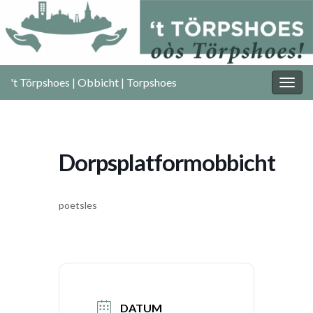
't Törpshoes | Obbicht | Torpshoes
Togg
navig
Dorpsplatformobbicht
poetsles
DATUM