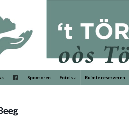
ws
Sponsoren
Foto’s
Ruimte reserveren
 Beeg