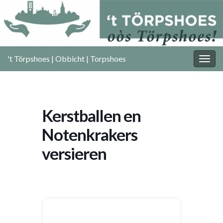
't Törpshoes | Obbicht | Torpshoes
Togg
navig
Kerstballen en
Notenkrakers
versieren