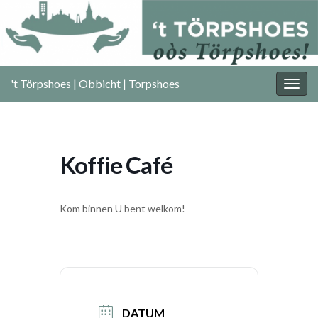
't Törpshoes | Obbicht | Torpshoes
Togg
navig
Koffie Café
Kom binnen U bent welkom!
DATUM