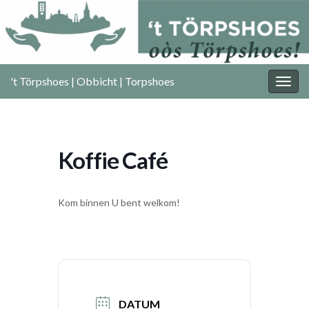
't Törpshoes | Obbicht | Torpshoes
Togg
navig
Koffie Café
Kom binnen U bent welkom!
DATUM