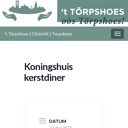
't Törpshoes | Obbicht | Torpshoes
Togg
navig
Koningshuis
kerstdiner
DATUM
13 dec 2023