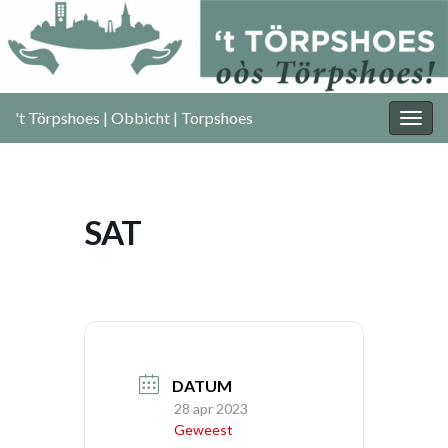
't Törpshoes | Obbicht | Torpshoes
Togg
navig
SAT
DATUM
28 apr 2023
Geweest