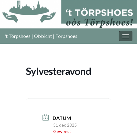
't Törpshoes | Obbicht | Torpshoes
Togg
navig
Sylvesteravond
DATUM
31 dec 2025
Geweest