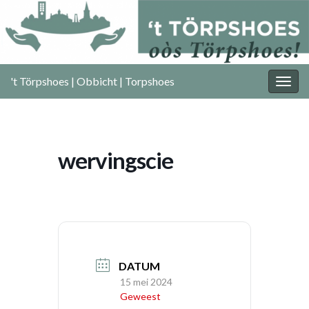
't Törpshoes | Obbicht | Torpshoes
Togg
navig
wervingscie
DATUM
15 mei 2024
Geweest