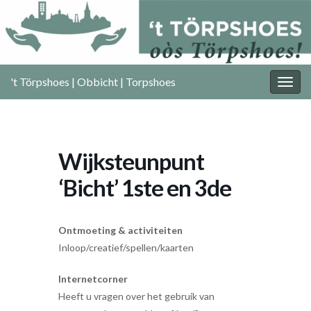
't Törpshoes | Obbicht | Torpshoes
Togg
navig
Wijksteunpunt
‘Bicht’ 1ste en 3de
Ontmoeting & activiteiten
Inloop/creatief/spellen/kaarten
Internetcorner
Heeft u vragen over het gebruik van