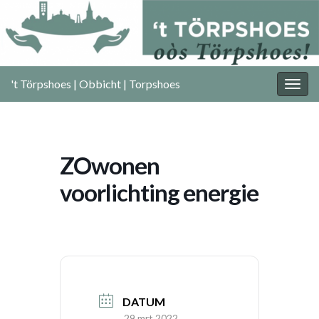
't Törpshoes | Obbicht | Torpshoes
Togg
navig
ZOwonen
voorlichting energie
DATUM
29 mrt 2022