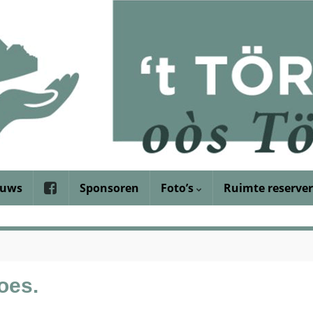
euws
Sponsoren
Foto’s
Ruimte reserve
oes.