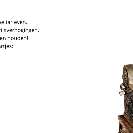
e tarieven.
rijsverhogingen.
nen houden!
rtjes: