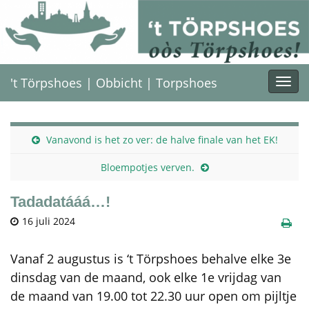
't Törpshoes | Obbicht | Torpshoes
Togg
navi
Vanavond is het zo ver: de halve finale van het EK!
Bloempotjes verven.
Tadadatááá…!
16 juli 2024
Vanaf 2 augustus is ‘t Törpshoes behalve elke 3e
dinsdag van de maand, ook elke 1e vrijdag van
de maand van 19.00 tot 22.30 uur open om pijltje